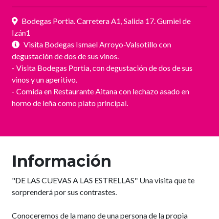
Bodegas Portia. Carretera A1, Salida 17. Gumiel de
Izán1
Visita Bodegas Ismael Arroyo-Valsotillo con
degustación de dos de sus vinos.
- Visita Bodegas Portia, con degustación de dos de sus
vinos y un aperitivo.
- Comida en Restaurante Aitana con lechazo asado en
horno de leña como plato principal.
Información
"DE LAS CUEVAS A LAS ESTRELLAS" Una visita que te
sorprenderá por sus contrastes.
Conoceremos de la mano de una persona de la propia